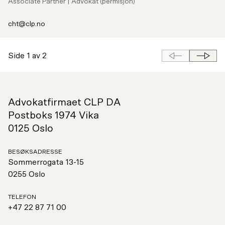
Associate Partner | Advokat (permisjon)
cht@clp.no
side
Neste
Side 1 av 2
Forrige
side
Advokatfirmaet CLP DA
Postboks 1974 Vika
0125 Oslo
BESØKSADRESSE
Sommerrogata 13-15
0255 Oslo
TELEFON
+47 22 87 71 00