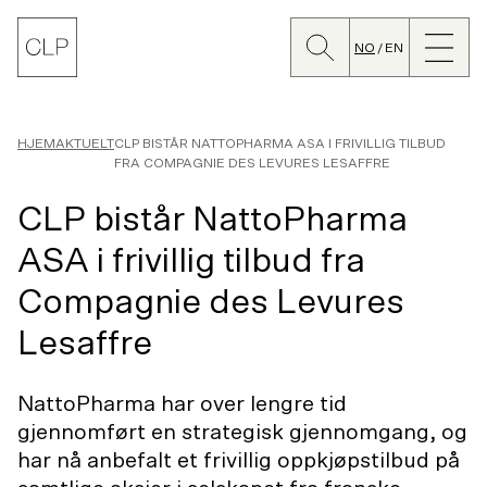
Søk
Lukk
CLP
meny
NO
EN
Bytt
språk
HJEM
AKTUELT
CLP BISTÅR NATTOPHARMA ASA I FRIVILLIG TILBUD
FRA COMPAGNIE DES LEVURES LESAFFRE
CLP bistår NattoPharma
ASA i frivillig tilbud fra
Compagnie des Levures
Lesaffre
NattoPharma har over lengre tid
gjennomført en strategisk gjennomgang, og
har nå anbefalt et frivillig oppkjøpstilbud på