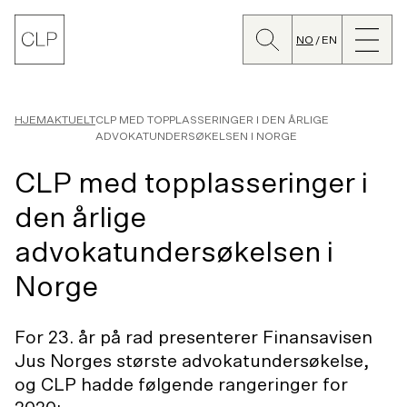
Søk
Lukk
CLP
meny
NO
EN
Bytt
språk
HJEM
AKTUELT
CLP MED TOPPLASSERINGER I DEN ÅRLIGE
ADVOKATUNDERSØKELSEN I NORGE
CLP med topplasseringer i
den årlige
advokatundersøkelsen i
Norge
For 23. år på rad presenterer Finansavisen
Jus Norges største advokatundersøkelse,
og CLP hadde følgende rangeringer for