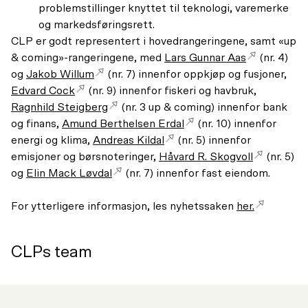
problemstillinger knyttet til teknologi, varemerke
og markedsføringsrett.
CLP er godt representert i hovedrangeringene, samt «up
& coming»-rangeringene, med
Lars Gunnar Aas
(nr. 4)
og
Jakob Willum
(nr. 7) innenfor oppkjøp og fusjoner,
Edvard Cock
(nr. 9) innenfor fiskeri og havbruk,
Ragnhild Steigberg
(nr. 3 up & coming) innenfor bank
og finans,
Amund Berthelsen Erdal
(nr. 10) innenfor
energi og klima,
Andreas Kildal
(nr. 5) innenfor
emisjoner og børsnoteringer,
Håvard R. Skogvoll
(nr. 5)
og
Elin Mack Løvdal
(nr. 7) innenfor fast eiendom.
For ytterligere informasjon, les nyhetssaken
her.
CLPs team