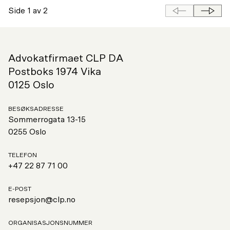
side
Neste
Side 1 av 2
Forrige
side
Advokatfirmaet CLP DA
Postboks 1974 Vika
0125 Oslo
BESØKSADRESSE
Sommerrogata 13-15
0255 Oslo
TELEFON
+47 22 87 71 00
E-POST
resepsjon@clp.no
ORGANISASJONSNUMMER