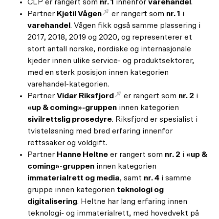
CLP er rangert som
nr. 1
innenfor
varehandel
.
Partner
Kjetil Vågen
er rangert som
nr. 1
i
varehandel
. Vågen fikk også samme plassering i
2017, 2018, 2019 og 2020, og representerer et
stort antall norske, nordiske og internasjonale
kjeder innen ulike service- og produktsektorer,
med en sterk posisjon innen kategorien
varehandel-kategorien.
Partner
Vidar Riksfjord
er rangert som
nr. 2
i
«up & coming»-gruppen
innen kategorien
sivilrettslig prosedyre
. Riksfjord er spesialist i
tvisteløsning med bred erfaring innenfor
rettssaker og voldgift.
Partner
Hanne Heltne
er rangert som
nr. 2
i
«up &
coming»-gruppen
innen kategorien
immaterialrett og media
, samt
nr. 4
i samme
gruppe innen kategorien
teknologi og
digitalisering
. Heltne har lang erfaring innen
teknologi- og immaterialrett, med hovedvekt på