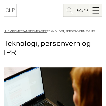
Søk
Lukk
CLP
meny
NO
EN
Bytt
språk
HJEM
KOMPETANSEOMRÅDER
TEKNOLOGI, PERSONVERN OG IPR
Teknologi, personvern og
IPR