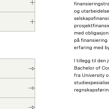
finansieringstr
og utarbeidelse
selskapsfinansi
prosjektfinansi
med obligasjon
på finansierin
erfaring med b
I tillegg til de
Bachelor of Co
fra University
studiespesialis
regnskapsførin