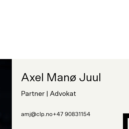
Axel Manø Juul
Partner | Advokat
amj@clp.no
+47 90831154