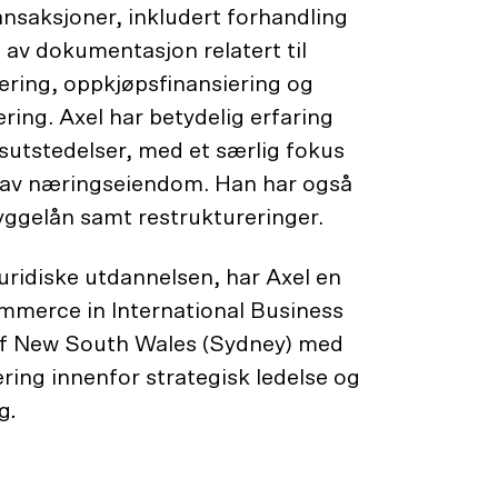
ansaksjoner, inkludert forhandling
 av dokumentasjon relatert til
ering, oppkjøpsfinansiering og
ering. Axel har betydelig erfaring
sutstedelser, med et særlig fokus
g av næringseiendom. Han har også
yggelån samt restruktureringer.
n juridiske utdannelsen, har Axel en
mmerce in International Business
 of New South Wales (Sydney) med
ering innenfor strategisk ledelse og
g
.