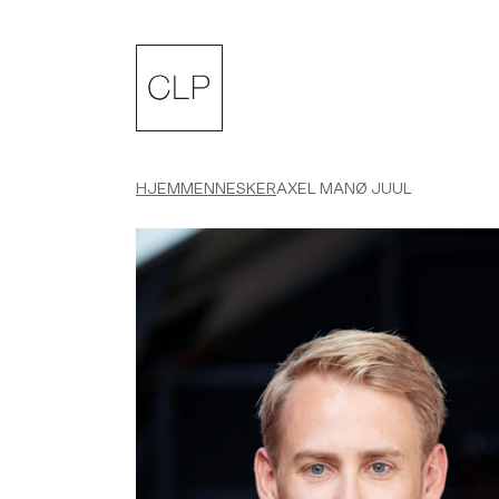
CLP
HJEM
MENNESKER
AXEL MANØ JUUL