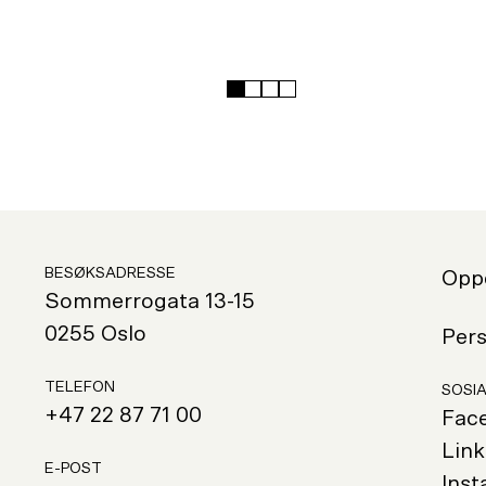
Hopp
Hopp
Hopp
Hopp
til
til
til
til
slide
slide
slide
slide
1
2
3
4
BESØKSADRESSE
Oppd
Sommerrogata 13-15
0255 Oslo
Per
TELEFON
SOSIA
+47 22 87 71 00
Fac
Link
E-POST
Ins