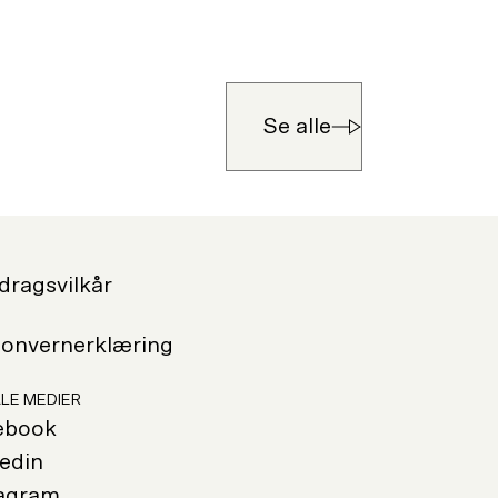
Se alle
ragsvilkår
sonvernerklæring
LE MEDIER
ebook
edin
tagram