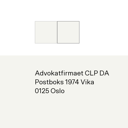
Forrige
Neste
slide
slide
Advokatfirmaet CLP DA
Postboks 1974 Vika
0125 Oslo