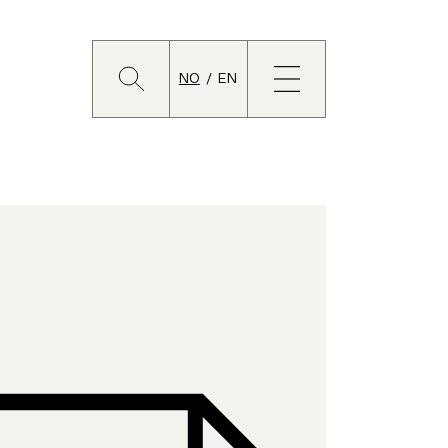
Søk
Lukk
meny
NO
EN
Bytt
språk