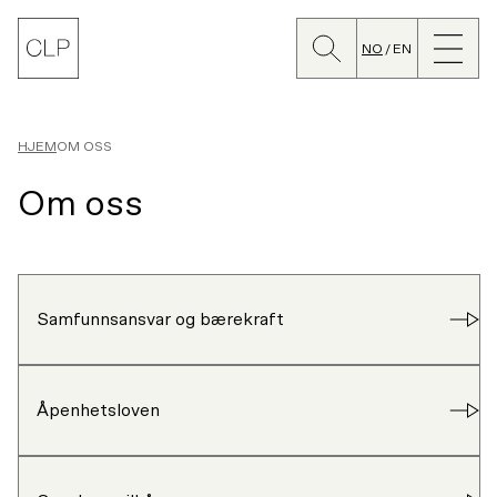
Søk
Lukk
CLP
meny
NO
EN
Bytt
språk
HJEM
OM OSS
Om oss
Samfunnsansvar og bærekraft
Åpenhetsloven